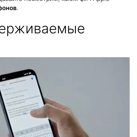
фонов
.
держиваемые