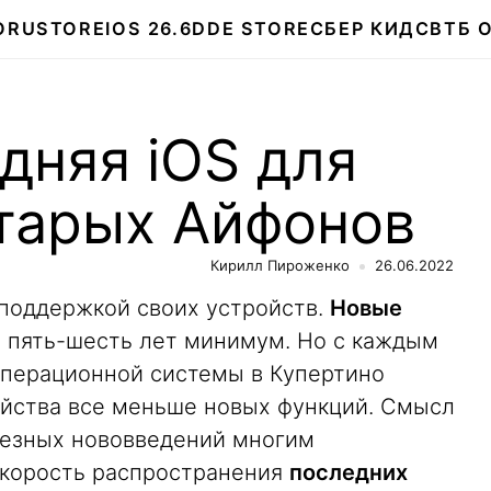
О
RUSTORE
IOS 26.6
DDE STORE
СБЕР КИДС
ВТБ 
дняя iOS для
старых Айфонов
Кирилл Пироженко
26.06.2022
 поддержкой своих устройств.
Новые
 пять-шесть лет минимум. Но с каждым
перационной системы в Купертино
ойства все меньше новых функций. Смысл
ьезных нововведений многим
скорость распространения
последних