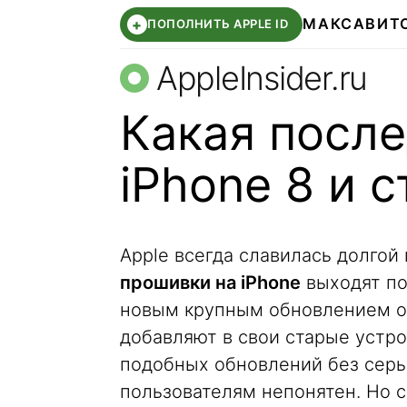
МАКС
АВИТ
+
ПОПОЛНИТЬ APPLE ID
AppleInsider.ru
Какая после
iPhone 8 и 
Apple всегда славилась долгой
прошивки на iPhone
выходят по
новым крупным обновлением о
добавляют в свои старые устр
подобных обновлений без сер
пользователям непонятен. Но 