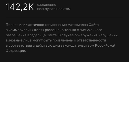
142,2K
ежедневно
пользуются сайтом
Полное или частичное копирование материалов Сайта
в коммерческих целях разрешено только с письменного
разрешения владельца Сайта. В случае обнаружения нарушений,
виновные лица могут быть привлечены к ответственности
в соответствии с действующим законодательством Российской
Федерации.