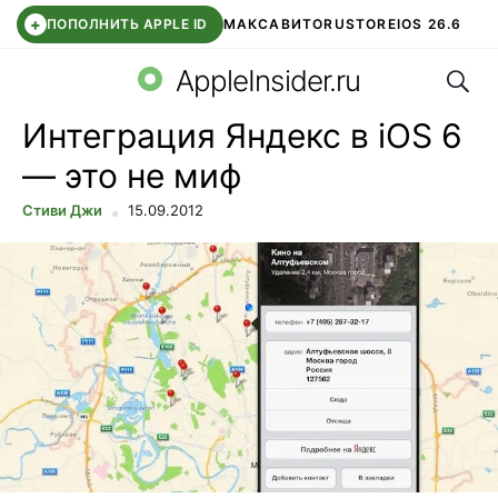
+
ПОПОЛНИТЬ APPLE ID
МАКС
АВИТО
RUSTORE
IOS 26.6
Поис
DDE STORE
СБЕР КИДС
ВТБ ОНЛАЙН
ЧАТ В ROBLOX
AppleInsider.ru
Интеграция Яндекс в iOS 6
— это не миф
Стиви Джи
15.09.2012