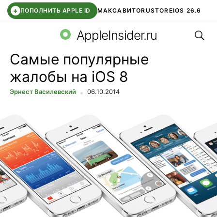
+
ПОПОЛНИТЬ APPLE ID
МАКС
АВИТО
RUSTORE
IOS 26.6
Поис
DDE STORE
СБЕР КИДС
ВТБ ОНЛАЙН
ЧАТ В ROBLOX
AppleInsider.ru
Самые популярные
жалобы на iOS 8
Эрнест Василевский
06.10.2014