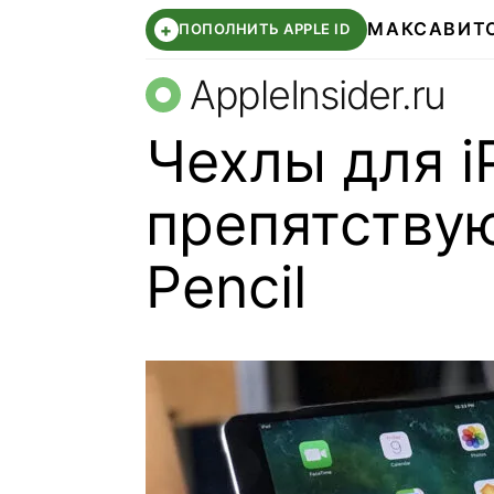
МАКС
АВИТ
+
ПОПОЛНИТЬ APPLE ID
AppleInsider.ru
Чехлы для i
препятствую
Pencil