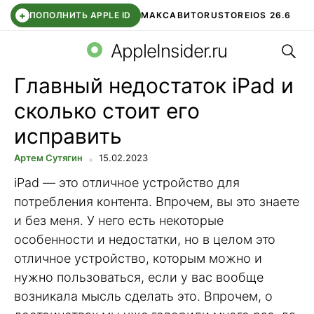
+
ПОПОЛНИТЬ APPLE ID
МАКС
АВИТО
RUSTORE
IOS 26.6
Поис
DDE STORE
СБЕР КИДС
ВТБ ОНЛАЙН
ЧАТ В ROBLOX
AppleInsider.ru
Главный недостаток iPad и
сколько стоит его
исправить
Артем Сутягин
15.02.2023
iPad — это отличное устройство для
потребления контента. Впрочем, вы это знаете
и без меня. У него есть некоторые
особенности и недостатки, но в целом это
отличное устройство, которым можно и
нужно пользоваться, если у вас вообще
возникала мысль сделать это. Впрочем, о