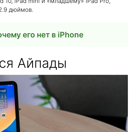
d 10, iPad mini и «младшему» iPad Pro,
12.9 дюймов.
очему его нет в iPhone
ся Айпады