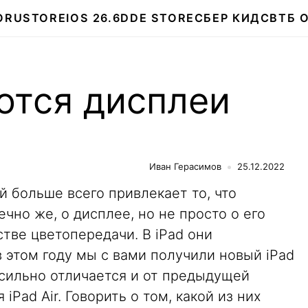
О
RUSTORE
IOS 26.6
DDE STORE
СБЕР КИДС
ВТБ 
ются дисплеи
Иван Герасимов
25.12.2022
 больше всего привлекает то, что
чно же, о дисплее, но не просто о его
стве цветопередачи. В iPad они
 этом году мы с вами получили новый iPad
н сильно отличается и от предыдущей
 iPad Air. Говорить о том, какой из них