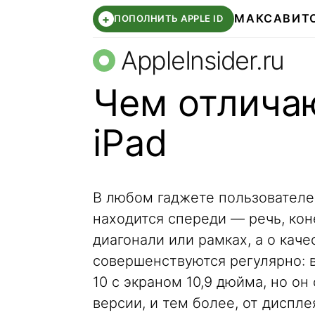
МАКС
АВИТ
+
ПОПОЛНИТЬ APPLE ID
AppleInsider.ru
Чем отлича
iPad
В любом гаджете пользователей
находится спереди — речь, коне
диагонали или рамках, а о каче
совершенствуются регулярно: в
10 с экраном 10,9 дюйма, но о
версии, и тем более, от дисплея