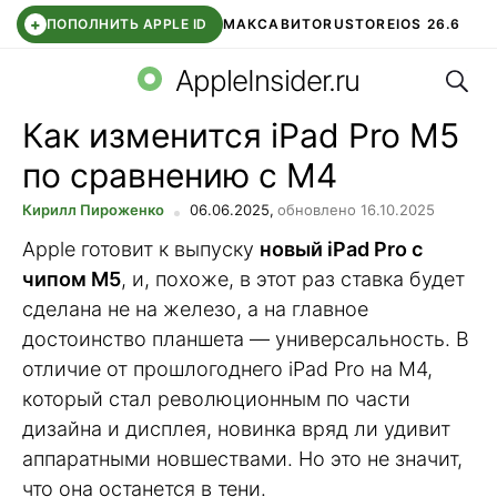
+
ПОПОЛНИТЬ APPLE ID
МАКС
АВИТО
RUSTORE
IOS 26.6
Поис
DDE STORE
СБЕР КИДС
ВТБ ОНЛАЙН
ЧАТ В ROBLOX
AppleInsider.ru
Как изменится iPad Pro M5
по сравнению с M4
Кирилл Пироженко
06.06.2025,
обновлено 16.10.2025
Apple готовит к выпуску
новый iPad Pro с
чипом M5
, и, похоже, в этот раз ставка будет
сделана не на железо, а на главное
достоинство планшета — универсальность. В
отличие от прошлогоднего iPad Pro на M4,
который стал революционным по части
дизайна и дисплея, новинка вряд ли удивит
аппаратными новшествами. Но это не значит,
что она останется в тени.