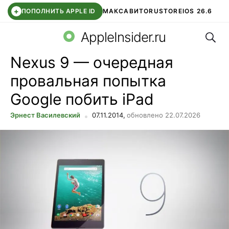
+
ПОПОЛНИТЬ APPLE ID
МАКС
АВИТО
RUSTORE
IOS 26.6
Поис
DDE STORE
СБЕР КИДС
ВТБ ОНЛАЙН
ЧАТ В ROBLOX
AppleInsider.ru
Nexus 9 — очередная
провальная попытка
Google побить iPad
Эрнест Василевский
07.11.2014,
обновлено 22.07.2026