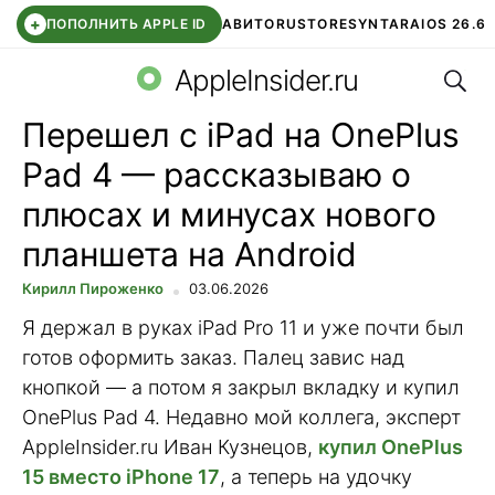
+
ПОПОЛНИТЬ APPLE ID
АВИТО
RUSTORE
SYNTARA
IOS 26.6
Поис
DDE STORE
СБЕР КИДС
ЧАТ ROBLOX
ВТБ ОНЛАЙН
AppleInsider.ru
Перешел с iPad на OnePlus
Pad 4 — рассказываю о
плюсах и минусах нового
планшета на Android
Кирилл Пироженко
03.06.2026
Я держал в руках iPad Pro 11 и уже почти был
готов оформить заказ. Палец завис над
кнопкой — а потом я закрыл вкладку и купил
OnePlus Pad 4. Недавно мой коллега, эксперт
AppleInsider.ru Иван Кузнецов,
купил OnePlus
15 вместо iPhone 17
, а теперь на удочку