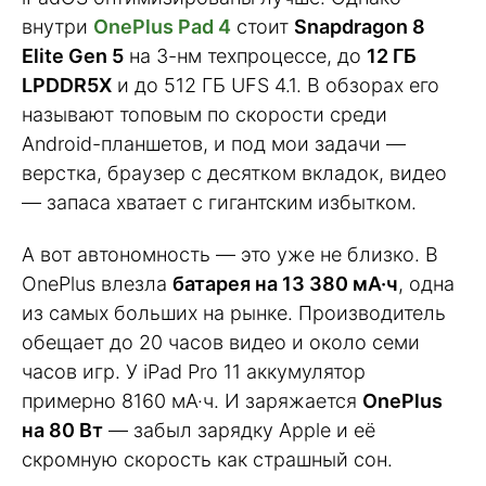
внутри
OnePlus Pad 4
стоит
Snapdragon 8
Elite Gen 5
на 3-нм техпроцессе, до
12 ГБ
LPDDR5X
и до 512 ГБ UFS 4.1. В обзорах его
называют топовым по скорости среди
Android-планшетов, и под мои задачи —
верстка, браузер с десятком вкладок, видео
— запаса хватает с гигантским избытком.
А вот автономность — это уже не близко. В
OnePlus влезла
батарея на 13 380 мА·ч
, одна
из самых больших на рынке. Производитель
обещает до 20 часов видео и около семи
часов игр. У iPad Pro 11 аккумулятор
примерно 8160 мА·ч. И заряжается
OnePlus
на 80 Вт
— забыл зарядку Apple и её
скромную скорость как страшный сон.