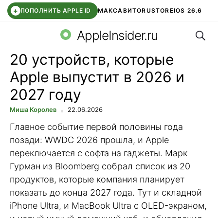
+
ПОПОЛНИТЬ APPLE ID
МАКС
АВИТО
RUSTORE
IOS 26.6
Поис
DDE STORE
СБЕР КИДС
ВТБ ОНЛАЙН
ЧАТ В ROBLOX
AppleInsider.ru
20 устройств, которые
Apple выпустит в 2026 и
2027 году
Миша Королев
22.06.2026
Главное событие первой половины года
позади: WWDC 2026 прошла, и Apple
переключается с софта на гаджеты. Марк
Гурман из Bloomberg собрал список из 20
продуктов, которые компания планирует
показать до конца 2027 года. Тут и складной
iPhone Ultra, и MacBook Ultra с OLED-экраном,