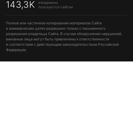
143,3K
ежедневно
пользуются сайтом
Полное или частичное копирование материалов Сайта
в коммерческих целях разрешено только с письменного
разрешения владельца Сайта. В случае обнаружения нарушений,
виновные лица могут быть привлечены к ответственности
в соответствии с действующим законодательством Российской
Федерации.