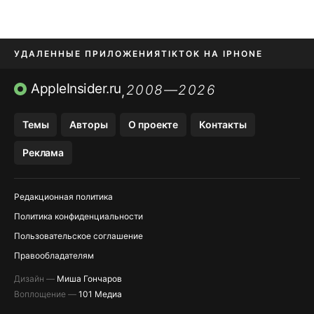
УДАЛЕННЫЕ ПРИЛОЖЕНИЯ
TIKTOK НА IPHONE
ПРИЛОЖЕНИЯ БЕЗ APP STORE
AppleInsider.ru
2008—2026
,
OZON БАНК, WILDBERRIES
Темы
Авторы
О проекте
Контакты
МЕССЕНДЖЕРЫ KAKAOTALK, B…
Реклама
ПОПОЛНЕНИЕ APPLE ID
Редакционная политика
Политика конфиденциальности
Пользовательское соглашение
Правообладателям
Дизайн —
Миша Гончаров
Воплощение —
101 Медиа