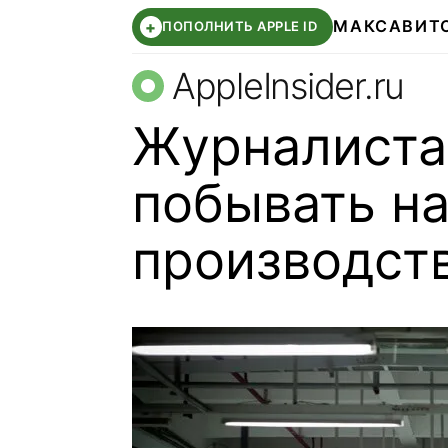
МАКС
АВИТ
+
ПОПОЛНИТЬ APPLE ID
AppleInsider.ru
Журналиста
побывать на
производств