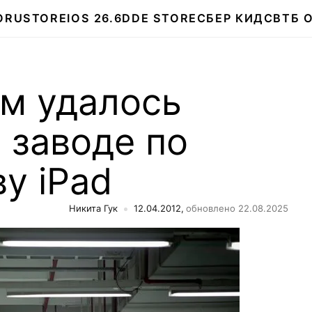
О
RUSTORE
IOS 26.6
DDE STORE
СБЕР КИДС
ВТБ 
м удалось
 заводе по
у iPad
Никита Гук
12.04.2012,
обновлено 22.08.2025