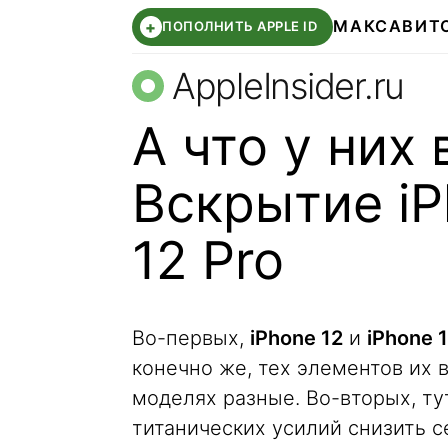
МАКС
АВИТ
+
ПОПОЛНИТЬ APPLE ID
AppleInsider.ru
А что у них
Вскрытие iP
12 Pro
Во-первых,
iPhone 12
и
iPhone 1
конечно же, тех элементов их 
моделях разные. Во-вторых, т
титанических усилий снизить 