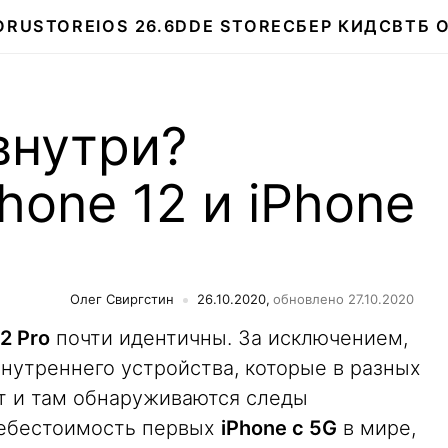
О
RUSTORE
IOS 26.6
DDE STORE
СБЕР КИДС
ВТБ 
 внутри?
hone 12 и iPhone
Олег Свиргстин
26.10.2020,
обновлено 27.10.2020
2 Pro
почти идентичны. За исключением,
внутреннего устройства, которые в разных
ут и там обнаруживаются следы
себестоимость первых
iPhone с 5G
в мире,