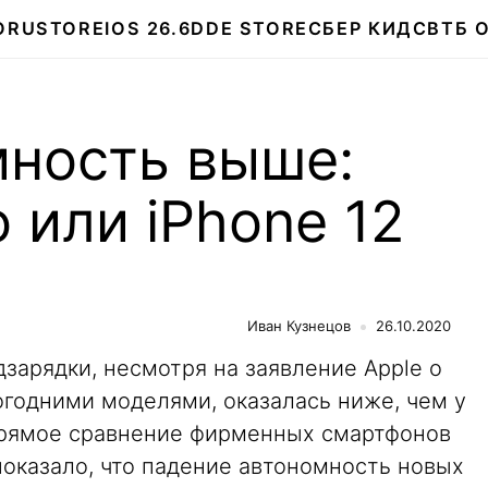
О
RUSTORE
IOS 26.6
DDE STORE
СБЕР КИДС
ВТБ 
мность выше:
o или iPhone 12
Иван Кузнецов
26.10.2020
дзарядки, несмотря на заявление Apple о
годними моделями, оказалась ниже, чем у
 Прямое сравнение фирменных смартфонов
показало, что падение автономность новых