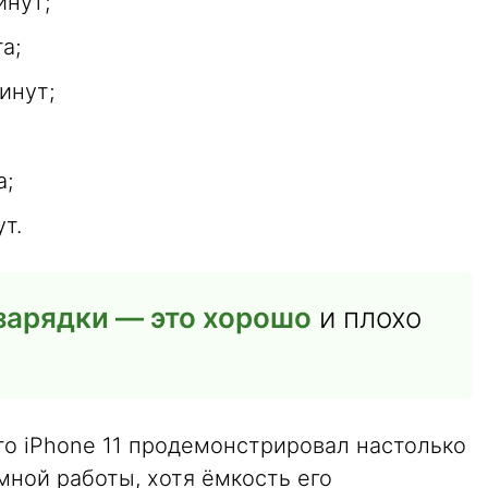
инут;
а;
инут;
а;
т.
 зарядки — это хорошо
и плохо
то iPhone 11 продемонстрировал настолько
ной работы, хотя ёмкость его