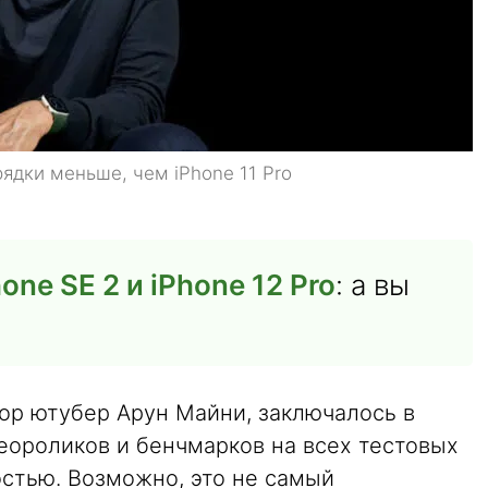
арядки меньше, чем iPhone 11 Pro
one SE 2 и iPhone 12 Pro
: а вы
ор ютубер Арун Майни, заключалось в
еороликов и бенчмарков на всех тестовых
остью. Возможно, это не самый