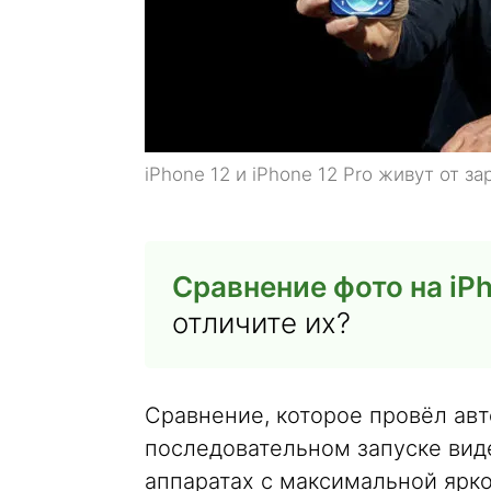
iPhone 12 и iPhone 12 Pro живут от з
Сравнение фото на iPh
отличите их?
Сравнение, которое провёл авт
последовательном запуске вид
аппаратах с максимальной ярк