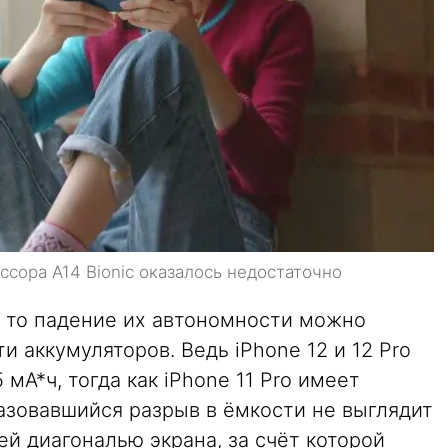
сора A14 Bionic оказалось недостаточно
o, то падение их автономности можно
 аккумуляторов. Ведь iPhone 12 и 12 Pro
мА*ч, тогда как iPhone 11 Pro имеет
азовавшийся разрыв в ёмкости не выглядит
ей диагональю экрана, за счёт которой