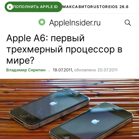
+
ПОПОЛНИТЬ APPLE ID
МАКС
АВИТО
RUSTORE
IOS 26.6
Поис
DDE STORE
СБЕР КИДС
ВТБ ОНЛАЙН
ЧАТ В ROBLOX
AppleInsider.ru
Apple A6: первый
трехмерный процессор в
мире?
Владимир Скрипин
19.07.2011,
обновлено 20.07.2011