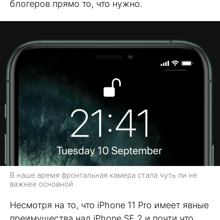
блогеров прямо то, что нужно.
В наше время фронтальная камера стала чуть ли не
важнее основной
Несмотря на то, что iPhone 11 Pro имеет явные
преимущества над iPhone SE 2 и почти что