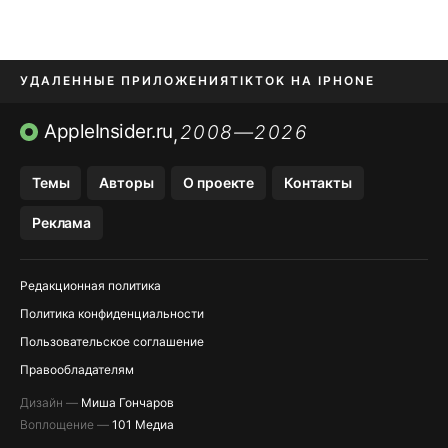
УДАЛЕННЫЕ ПРИЛОЖЕНИЯ
TIKTOK НА IPHONE
ПРИЛОЖЕНИЯ БЕЗ APP STORE
AppleInsider.ru
2008—2026
,
OZON БАНК, WILDBERRIES
Темы
Авторы
О проекте
Контакты
МЕССЕНДЖЕРЫ KAKAOTALK, B…
Реклама
ПОПОЛНЕНИЕ APPLE ID
Редакционная политика
Политика конфиденциальности
Пользовательское соглашение
Правообладателям
Дизайн —
Миша Гончаров
Воплощение —
101 Медиа