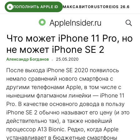
+
ПОПОЛНИТЬ APPLE ID
МАКС
АВИТО
RUSTORE
IOS 26.6
Поис
DDE STORE
СБЕР КИДС
ВТБ ОНЛАЙН
ЧАТ В ROBLOX
AppleInsider.ru
Что может iPhone 11 Pro, но
не может iPhone SE 2
Александр Богданов
25.05.2020
После выхода iPhone SE 2020 появилось
немало сравнений нового смартфона с
другими телефонами Apple, в том числе с
нынешним флагманом линейки — iPhone 11
Pro. В качестве основного довода в пользу
iPhone SE 2 обычно называют его цену (и это
действительно так), а также новейший
процессор A13 Bionic. Редко, когда Apple
устанавливает в бюджетные смартфоны