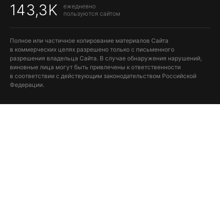
143,3K
ежедневно
пользуются сайтом
Полное или частичное копирование материалов Сайта
в коммерческих целях разрешено только с письменного
разрешения владельца Сайта. В случае обнаружения нарушений,
виновные лица могут быть привлечены к ответственности
в соответствии с действующим законодательством Российской
Федерации.