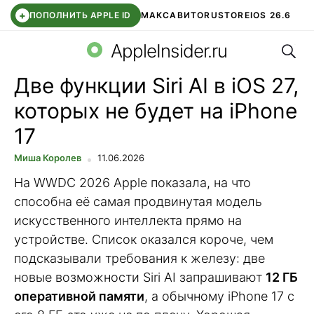
+
ПОПОЛНИТЬ APPLE ID
МАКС
АВИТО
RUSTORE
IOS 26.6
Поис
DDE STORE
СБЕР КИДС
ВТБ ОНЛАЙН
ЧАТ В ROBLOX
AppleInsider.ru
Две функции Siri AI в iOS 27,
которых не будет на iPhone
17
Миша Королев
11.06.2026
На WWDC 2026 Apple показала, на что
способна её самая продвинутая модель
искусственного интеллекта прямо на
устройстве. Список оказался короче, чем
подсказывали требования к железу: две
новые возможности Siri AI запрашивают
12 ГБ
оперативной памяти
, а обычному iPhone 17 с