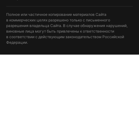
Полное или частичное копирование материалов Сайта
в коммерческих целях разрешено только с письменного
разрешения владельца Сайта. В случае обнаружения нарушений,
виновные лица могут быть привлечены к ответственности
в соответствии с действующим законодательством Российской
Федерации.