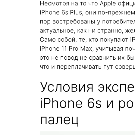
Несмотря на то что Apple офиц
iPhone 6s Plus, они по-прежне
пор востребованы у потребител
актуальное, как ни странно, ж
Само собой, те, кто покупают i
iPhone 11 Pro Max, учитывая по
это не повод не сравнить их б
что и переплачивать тут соверш
Условия эксп
iPhone 6s и р
палец