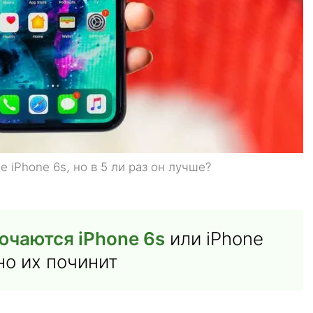
е iPhone 6s, но в 5 ли раз он лучше?
ючаются iPhone 6s
или iPhone
но их починит