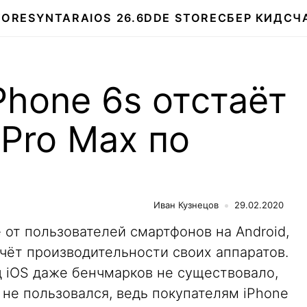
TORE
SYNTARA
IOS 26.6
DDE STORE
СБЕР КИДС
Ч
Phone 6s отстаёт
 Pro Max по
Иван Кузнецов
29.02.2020
е от пользователей смартфонов на Android,
чёт производительности своих аппаратов.
 iOS даже бенчмарков не существовало,
 не пользовался, ведь покупателям iPhone