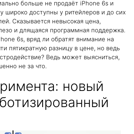
иально больше не продаёт iPhone 6s и
му широко доступны у ритейлеров и до сих
ей. Сказывается невысокая цена,
елезо и длящаяся программная поддержка.
Phone 6s, вряд ли обратят внимание на
чти пятикратную разницу в цене, но ведь
ыстродействие? Ведь может выясниться,
енно не за что.
еримента: новый
оботизированный