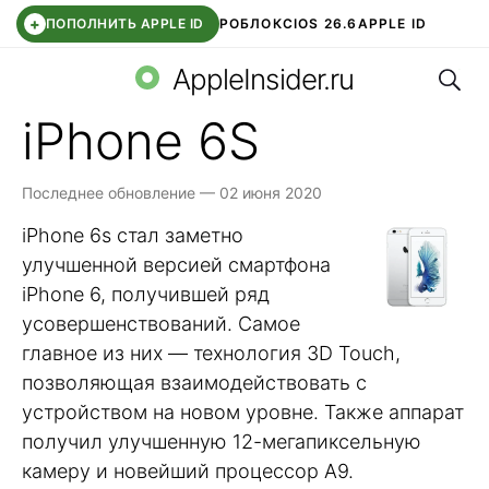
+
ПОПОЛНИТЬ APPLE ID
РОБЛОКС
IOS 26.6
APPLE ID
Поис
TELEGRAM
WHATSAPP
DDE STORE
APP STORE
OZON БАНК
AppleInsider.ru
iPhone 6S
Последнее обновление — 02 июня 2020
iPhone 6s стал заметно
улучшенной версией смартфона
iPhone 6, получившей ряд
усовершенствований. Самое
главное из них — технология 3D Touch,
позволяющая взаимодействовать с
устройством на новом уровне. Также аппарат
получил улучшенную 12-мегапиксельную
камеру и новейший процессор А9.