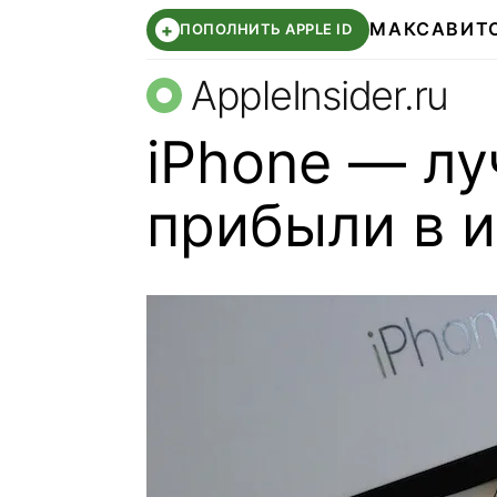
МАКС
АВИТ
+
ПОПОЛНИТЬ APPLE ID
AppleInsider.ru
iPhone — лу
прибыли в 