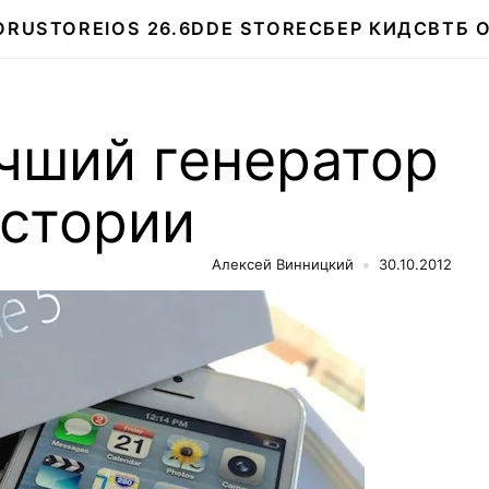
О
RUSTORE
IOS 26.6
DDE STORE
СБЕР КИДС
ВТБ 
чший генератор
истории
Алексей Винницкий
30.10.2012