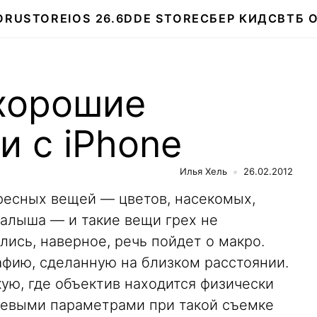
О
RUSTORE
IOS 26.6
DDE STORE
СБЕР КИДС
ВТБ 
 хорошие
 с iPhone
Илья Хель
26.02.2012
ресных вещей — цветов, насекомых,
алыша — и такие вещи грех не
лись, наверное, речь пойдет о макро.
афию, сделанную на близком расстоянии.
ую, где объектив находится физически
ючевыми параметрами при такой съемке