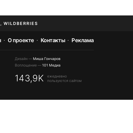
, WILDBERRIES
ы
О проекте
Контакты
Реклама
Дизайн —
Миша Гончаров
Воплощение —
101 Медиа
143,9K
ежедневно
пользуются сайтом