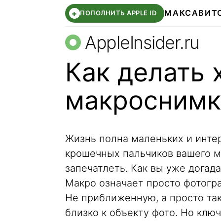
МАКС
АВИТ
+
ПОПОЛНИТЬ APPLE ID
AppleInsider.ru
Как делать
макроснимки
Жизнь полна маленьких и инте
крошечных пальчиков вашего м
запечатлеть. Как вы уже догада
Макро означает просто фотогр
Не приближенную, а просто так
близко к объекту фото. Но кл