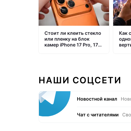
Стоит ли клеить стекло
Как 
или пленку на блок
одно
камер iPhone 17 Pro, 17
верт
Pro Max и Air
гори
на i
НАШИ СОЦСЕТИ
Новостной канал
Нов
Чат с читателями
Сво