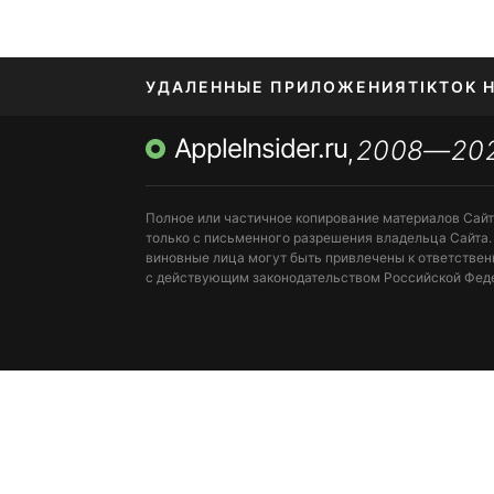
УДАЛЕННЫЕ ПРИЛОЖЕНИЯ
TIKTOK 
AppleInsider.ru
2008—20
МЕССЕНДЖЕРЫ KAKAOTALK, B…
ПОПОЛН
,
Полное или частичное копирование материалов Сай
только с письменного разрешения владельца Сайта.
виновные лица могут быть привлечены к ответствен
с действующим законодательством Российской Фед