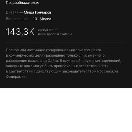
Правообладателям
Дизайн —
Миша Гончаров
Воплощение —
101 Медиа
143,3K
ежедневно
пользуются сайтом
Полное или частичное копирование материалов Сайта
в коммерческих целях разрешено только с письменного
разрешения владельца Сайта. В случае обнаружения нарушений,
виновные лица могут быть привлечены к ответственности
в соответствии с действующим законодательством Российской
Федерации.