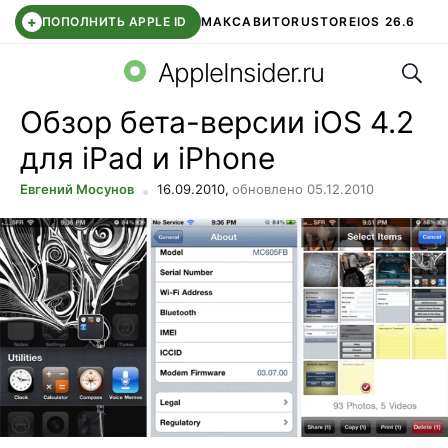
+
ПОПОЛНИТЬ APPLE ID
МАКС
АВИТО
RUSTORE
IOS 26.6
Поис
DDE STORE
СБЕР КИДС
ВТБ ОНЛАЙН
ЧАТ В ROBLOX
AppleInsider.ru
Обзор бета-версии iOS 4.2
для iPad и iPhone
Евгений Мосунов
16.09.2010,
обновлено 05.12.2010