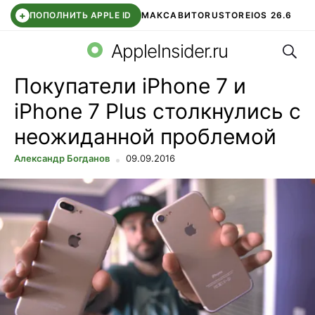
+
ПОПОЛНИТЬ APPLE ID
МАКС
АВИТО
RUSTORE
IOS 26.6
Поис
DDE STORE
СБЕР КИДС
ВТБ ОНЛАЙН
ЧАТ В ROBLOX
AppleInsider.ru
Покупатели iPhone 7 и
iPhone 7 Plus столкнулись с
неожиданной проблемой
Александр Богданов
09.09.2016