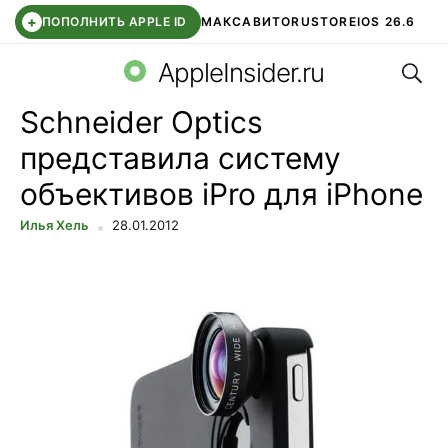
+
ПОПОЛНИТЬ APPLE ID
МАКС
АВИТО
RUSTORE
IOS 26.6
Поис
DDE STORE
СБЕР КИДС
ВТБ ОНЛАЙН
ЧАТ В ROBLOX
AppleInsider.ru
Schneider Optics
представила систему
объективов iPro для iPhone
Илья Хель
28.01.2012