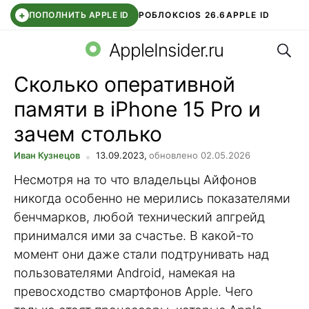
+
ПОПОЛНИТЬ APPLE ID
РОБЛОКС
IOS 26.6
APPLE ID
Поис
TELEGRAM
WHATSAPP
DDE STORE
APP STORE
OZON БАНК
AppleInsider.ru
Сколько оперативной
памяти в iPhone 15 Pro и
зачем столько
Иван Кузнецов
13.09.2023,
обновлено 02.05.2026
Несмотря на то что владельцы Айфонов
никогда особенно не мерились показателями
бенчмарков, любой технический апгрейд
принимался ими за счастье. В какой-то
момент они даже стали подтрунивать над
пользователями Android, намекая на
превосходство смартфонов Apple. Чего