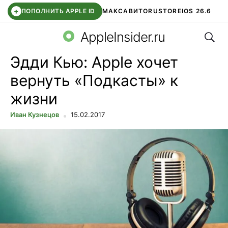
+
ПОПОЛНИТЬ APPLE ID
МАКС
АВИТО
RUSTORE
IOS 26.6
Поис
DDE STORE
СБЕР КИДС
ВТБ ОНЛАЙН
ЧАТ В ROBLOX
AppleInsider.ru
Эдди Кью: Apple хочет
вернуть «Подкасты» к
жизни
Иван Кузнецов
15.02.2017