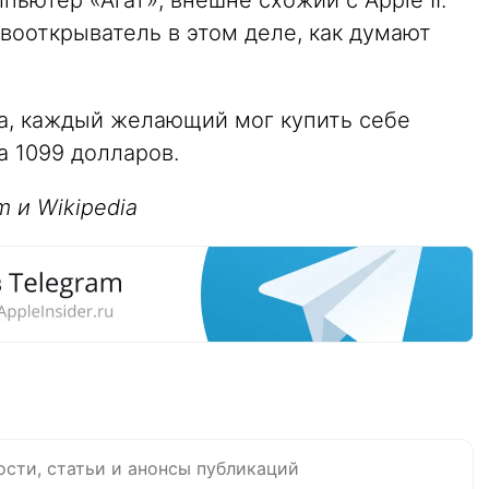
ьютер «Агат», внешне схожий с Apple II.
рвооткрыватель в этом деле, как думают
да, каждый желающий мог купить себе
за 1099 долларов.
 и Wikipedia
ости, статьи и анонсы публикаций