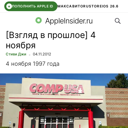
+
ПОПОЛНИТЬ APPLE ID
МАКС
АВИТО
RUSTORE
IOS 26.6
Поис
DDE STORE
СБЕР КИДС
ВТБ ОНЛАЙН
ЧАТ В ROBLOX
AppleInsider.ru
[Взгляд в прошлое] 4
ноября
Стиви Джи
04.11.2012
4 ноября 1997 года