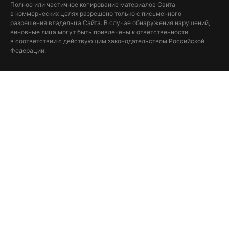
Полное или частичное копирование материалов Сайта
в коммерческих целях разрешено только с письменного
разрешения владельца Сайта. В случае обнаружения нарушений,
виновные лица могут быть привлечены к ответственности
в соответствии с действующим законодательством Российской
Федерации.