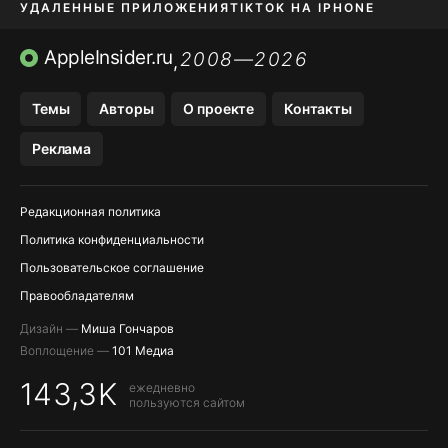
УДАЛЕННЫЕ ПРИЛОЖЕНИЯ
TIKTOK НА IPHONE
ПРИЛОЖЕНИЯ БЕЗ APP STORE
AppleInsider.ru
2008—2026
,
OZON БАНК, WILDBERRIES
Темы
Авторы
О проекте
Контакты
МЕССЕНДЖЕРЫ KAKAOTALK, B…
Реклама
ПОПОЛНЕНИЕ APPLE ID
Редакционная политика
Политика конфиденциальности
Пользовательское соглашение
Правообладателям
Дизайн —
Миша Гончаров
Воплощение —
101 Медиа
143,3K
ежедневно
пользуются сайтом