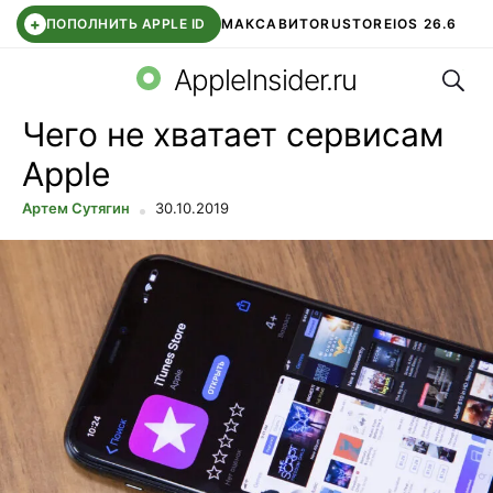
+
ПОПОЛНИТЬ APPLE ID
МАКС
АВИТО
RUSTORE
IOS 26.6
Поис
DDE STORE
СБЕР КИДС
ВТБ ОНЛАЙН
ЧАТ В ROBLOX
AppleInsider.ru
Чего не хватает сервисам
Apple
Артем Сутягин
30.10.2019