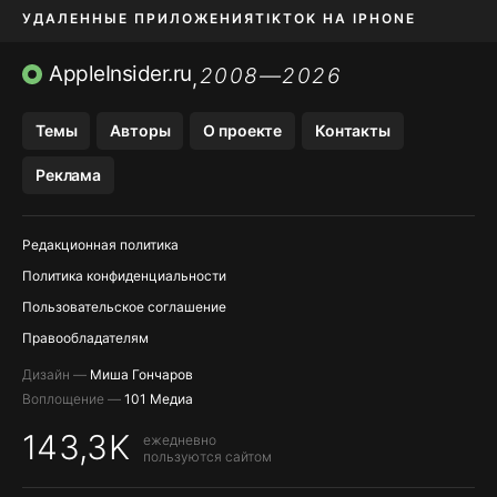
УДАЛЕННЫЕ ПРИЛОЖЕНИЯ
TIKTOK НА IPHONE
ПРИЛОЖЕНИЯ БЕЗ APP STORE
AppleInsider.ru
2008—2026
,
OZON БАНК, WILDBERRIES
Темы
Авторы
О проекте
Контакты
МЕССЕНДЖЕРЫ KAKAOTALK, B…
Реклама
ПОПОЛНЕНИЕ APPLE ID
Редакционная политика
Политика конфиденциальности
Пользовательское соглашение
Правообладателям
Дизайн —
Миша Гончаров
Воплощение —
101 Медиа
143,3K
ежедневно
пользуются сайтом