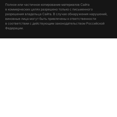
Полное или частичное копирование материалов Сайта
в коммерческих целях разрешено только с письменного
разрешения владельца Сайта. В случае обнаружения нарушений,
виновные лица могут быть привлечены к ответственности
в соответствии с действующим законодательством Российской
Федерации.