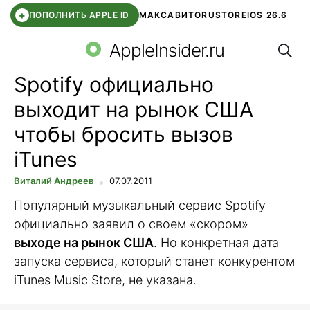
+
ПОПОЛНИТЬ APPLE ID
МАКС
АВИТО
RUSTORE
IOS 26.6
Поис
DDE STORE
СБЕР КИДС
ВТБ ОНЛАЙН
ЧАТ В ROBLOX
AppleInsider.ru
Spotify официально
выходит на рынок США
чтобы бросить вызов
iTunes
Виталий Андреев
07.07.2011
Популярный музыкальный сервис Spotify
официально заявил о своем «скором»
выходе на рынок США
. Но конкретная дата
запуска сервиса, который станет конкурентом
iTunes Music Store, не указана.