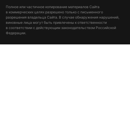
Полное или частичное копирование материалов Сайта
в коммерческих целях разрешено только с письменного
разрешения владельца Сайта. В случае обнаружения нарушений,
виновные лица могут быть привлечены к ответственности
в соответствии с действующим законодательством Российской
Федерации.