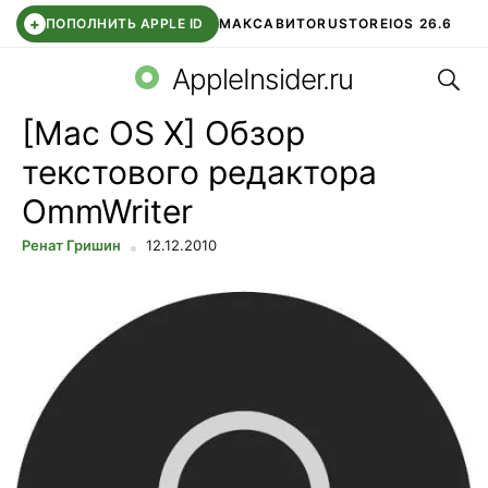
+
ПОПОЛНИТЬ APPLE ID
МАКС
АВИТО
RUSTORE
IOS 26.6
Поис
DDE STORE
СБЕР КИДС
ВТБ ОНЛАЙН
ЧАТ В ROBLOX
AppleInsider.ru
[Mac OS X] Обзор
текстового редактора
OmmWriter
Ренат Гришин
12.12.2010