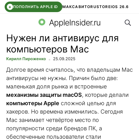
+
ПОПОЛНИТЬ APPLE ID
МАКС
АВИТО
RUSTORE
IOS 26.6
Поис
DDE STORE
СБЕР КИДС
ВТБ ОНЛАЙН
ЧАТ В ROBLOX
AppleInsider.ru
Нужен ли антивирус для
компьютеров Mac
Кирилл Пироженко
25.09.2025
Долгое время считалось, что владельцам Mac
антивирусы не нужны. Причин было две:
маленькая доля рынка и встроенные
механизмы защиты macOS
, которые делали
компьютеры Apple
сложной целью для
хакеров. Но времена изменились. Сегодня
Mac занимает четвёртое место по
популярности среди брендов ПК, а
обеспеченные пользователи стали