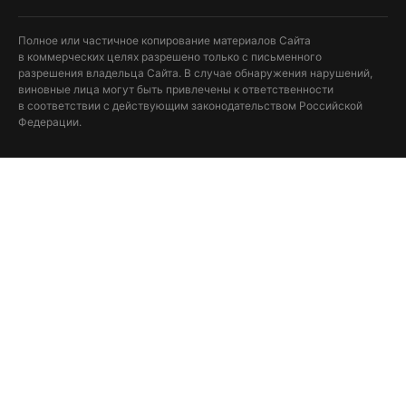
Полное или частичное копирование материалов Сайта
в коммерческих целях разрешено только с письменного
разрешения владельца Сайта. В случае обнаружения нарушений,
виновные лица могут быть привлечены к ответственности
в соответствии с действующим законодательством Российской
Федерации.