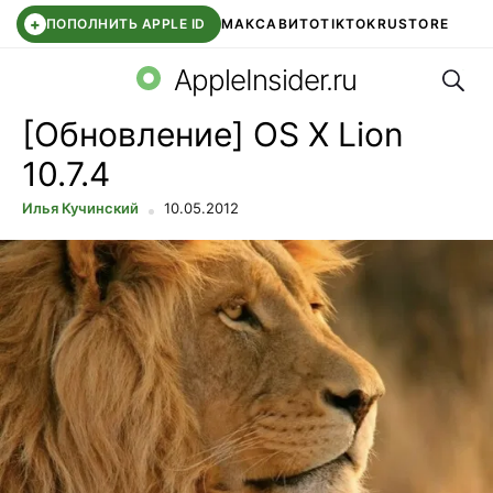
+
ПОПОЛНИТЬ APPLE ID
МАКС
АВИТО
TIKTOK
RUSTORE
Поис
SYNTARA
WB КЛУБ
IOS 26.6
DDE STORE
AppleInsider.ru
[Обновление] OS X Lion
10.7.4
Илья Кучинский
10.05.2012