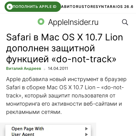
+
ПОПОЛНИТЬ APPLE ID
АВИТО
RUSTORE
SYNTARA
IOS 26.6
Поис
DDE STORE
СБЕР КИДС
ЧАТ ROBLOX
ВТБ ОНЛАЙН
AppleInsider.ru
Safari в Mac OS X 10.7 Lion
дополнен защитной
функцией «do-not-track»
Виталий Андреев
14.04.2011
Apple добавила новый инструмент в браузер
Safari в сборке Mac OS X 10.7 Lion – «do-not-
track», который защитит пользователя от
мониторинга его активности веб-сайтами и
рекламными сетями.