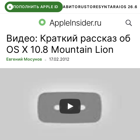
+
ПОПОЛНИТЬ APPLE ID
АВИТО
RUSTORE
SYNTARA
IOS 26.6
Поис
DDE STORE
СБЕР КИДС
ЧАТ ROBLOX
ВТБ ОНЛАЙН
AppleInsider.ru
Видео: Краткий рассказ об
OS X 10.8 Mountain Lion
Евгений Мосунов
17.02.2012