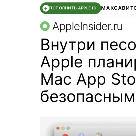
МАКС
АВИТ
+
ПОПОЛНИТЬ APPLE ID
AppleInsider.ru
Внутри песо
Apple плани
Mac App Sto
безопасным