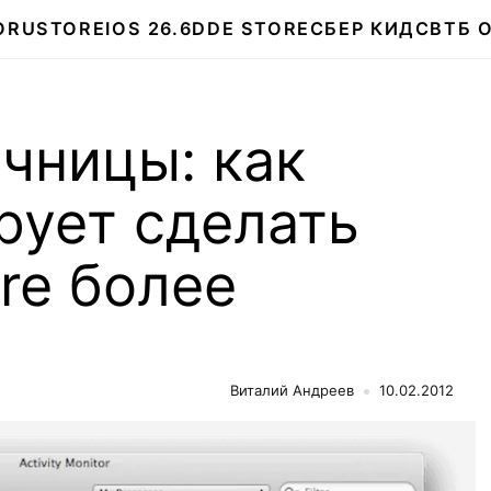
О
RUSTORE
IOS 26.6
DDE STORE
СБЕР КИДС
ВТБ 
чницы: как
рует сделать
re более
Виталий Андреев
10.02.2012