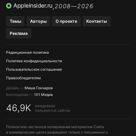
ПРИЛОЖЕНИЯ БЕЗ APP STORE
AppleInsider.ru
2008—2026
,
OZON БАНК, WILDBERRIES
Темы
Авторы
О проекте
Контакты
МЕССЕНДЖЕРЫ KAKAOTALK, B…
Реклама
ПОПОЛНЕНИЕ APPLE ID
Редакционная политика
Политика конфиденциальности
Пользовательское соглашение
Правообладателям
Дизайн —
Миша Гончаров
Воплощение —
101 Медиа
46,9K
ежедневно
пользуются сайтом
Полное или частичное копирование материалов Сайта
в коммерческих целях разрешено только с письменного