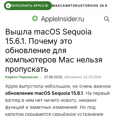
+
ПОПОЛНИТЬ APPLE ID
МАКС
АВИТО
RUSTORE
IOS 26.6
Поис
DDE STORE
СБЕР КИДС
ВТБ ОНЛАЙН
ЧАТ В ROBLOX
AppleInsider.ru
Вышла macOS Sequoia
15.6.1. Почему это
обновление для
компьютеров Mac нельзя
пропускать
Кирилл Пироженко
21.08.2025,
обновлено 22.07.2026
Apple выпустила небольшое, но очень важное
обновление macOS Sequoia 15.6.1
. На первый
взгляд в нем нет ничего нового, никаких
функций и заметных изменений. Но под
капотом скрывается серьёзное устранение