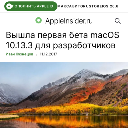
+
ПОПОЛНИТЬ APPLE ID
МАКС
АВИТО
RUSTORE
IOS 26.6
Поис
DDE STORE
СБЕР КИДС
ВТБ ОНЛАЙН
ЧАТ В ROBLOX
AppleInsider.ru
Вышла первая бета macOS
10.13.3 для разработчиков
Иван Кузнецов
11.12.2017