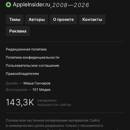
ПРИЛОЖЕНИЯ БЕЗ APP STORE
AppleInsider.ru
2008—2026
,
OZON БАНК, WILDBERRIES
Темы
Авторы
О проекте
Контакты
МЕССЕНДЖЕРЫ KAKAOTALK, B…
Реклама
ПОПОЛНЕНИЕ APPLE ID
Редакционная политика
Политика конфиденциальности
Пользовательское соглашение
Правообладателям
Дизайн —
Миша Гончаров
Воплощение —
101 Медиа
143,3K
ежедневно
пользуются сайтом
Полное или частичное копирование материалов Сайта
в коммерческих целях разрешено только с письменного