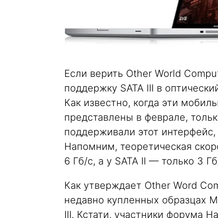
Если верить Other World Compu
поддержку SATA III в оптически
Как известно, когда эти моби
представлены в феврале, тольк
поддерживали этот интерфейс, 
Напомним, теоретическая скоро
6 Гб/с, а у SATA II — только 3 Гб
Как утверждает Other Word Com
недавно купленных образцах M
III. Кстати, участники форума H