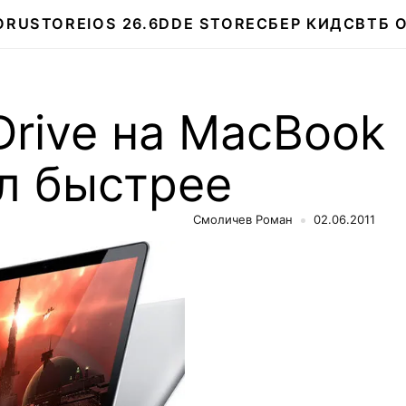
О
RUSTORE
IOS 26.6
DDE STORE
СБЕР КИДС
ВТБ 
rive на MacBook
ал быстрее
Смоличев Роман
02.06.2011