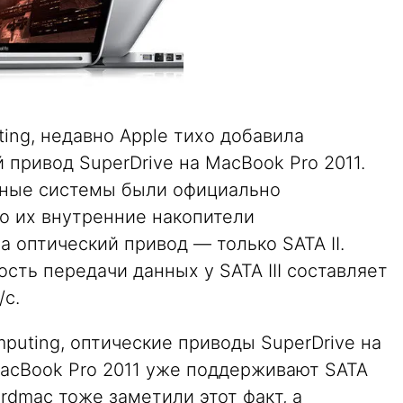
ting, недавно Apple тихо добавила
й привод SuperDrive на MacBook Pro 2011.
льные системы были официально
о их внутренние накопители
а оптический привод — только SATA II.
сть передачи данных у SATA III составляет
/с.
puting, оптические приводы SuperDrive на
acBook Pro 2011 уже поддерживают SATA
ardmac тоже заметили этот факт, а