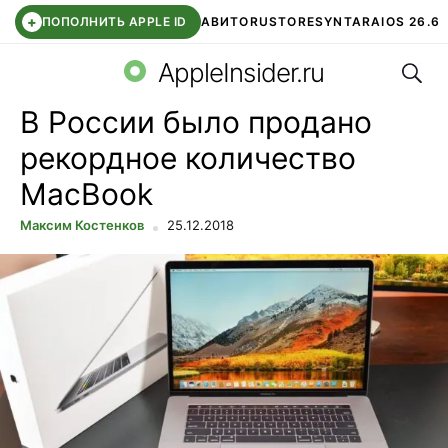
+
ПОПОЛНИТЬ APPLE ID
АВИТО
RUSTORE
SYNTARA
IOS 26.6
Поис
DDE STORE
СБЕР КИДС
ЧАТ ROBLOX
ВТБ ОНЛАЙН
AppleInsider.ru
В России было продано
рекордное количество
MacBook
Максим Костенков
25.12.2018