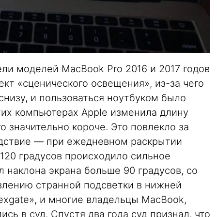
ели моделей MacBook Pro 2016 и 2017 годов
кт «сценического освещения», из-за чего
снизу, и пользоваться ноутбуком было
тих компьютерах Apple изменила длину
о значительно короче. Это повлекло за
едствие — при ежедневном раскрытии
 120 градусов происходило сильное
л наклона экрана больше 90 градусов, со
влению странной подсветки в нижней
exgate», и многие владельцы MacBook,
ись в суд. Спустя два года суд признал, что