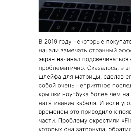
В 2019 году некоторые покупат
начали замечать странный эффе
экран начинал подсвечиваться 
проблематично. Оказалось, в э
шлейфа для матрицы, сделав ег
собой очень неприятное посл
крышки ноутбука более чем на
натягивание кабеля. И если уго
временем это приводило к поя
части. Проблему окрестили «Fl
которых она затронула, обратил