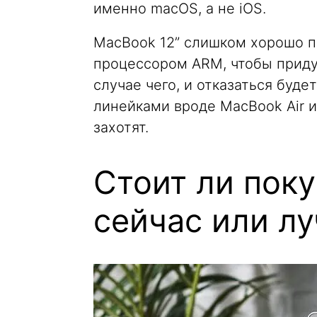
именно macOS, а не iOS.
MacBook 12” слишком хорошо по
процессором ARM, чтобы придум
случае чего, и отказаться буде
линейками вроде MacBook Air и
захотят.
Стоит ли пок
сейчас или л