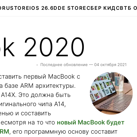
О
RUSTORE
IOS 26.6
DDE STORE
СБЕР КИДС
ВТБ 
k 2020
Последнее обновление — 04 октября 2021
дставить первый MacBook с
 базе ARM архитектуры.
 A14X. Это должна быть
гинального чипа A14,
енью и составить
Несмотря на то что
новый MacBook будет
ARM
, его программную основу составит