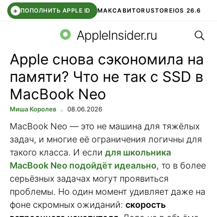
+
ПОПОЛНИТЬ APPLE ID
МАКС
АВИТО
RUSTORE
IOS 26.6
Поис
DDE STORE
СБЕР КИДС
ВТБ ОНЛАЙН
ЧАТ В ROBLOX
AppleInsider.ru
Apple снова сэкономила на
памяти? Что не так с SSD в
MacBook Neo
Миша Королев
08.06.2026
MacBook Neo — это не машина для тяжёлых
задач, и многие её ограничения логичны для
такого класса. И если
для школьника
MacBook Neo подойдёт идеально
, то в более
серьёзных задачах могут проявиться
проблемы. Но один момент удивляет даже на
фоне скромных ожиданий:
скорость