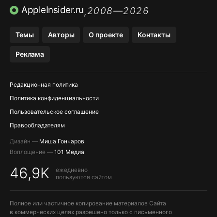
ПРИЛОЖЕНИЯ БЕЗ APP STORE
AppleInsider.ru
2008—2026
,
OZON БАНК, WILDBERRIES
Темы
Авторы
О проекте
Контакты
МЕССЕНДЖЕРЫ KAKAOTALK, B…
Реклама
ПОПОЛНЕНИЕ APPLE ID
Редакционная политика
Политика конфиденциальности
Пользовательское соглашение
Правообладателям
Дизайн —
Миша Гончаров
Воплощение —
101 Медиа
46,9K
ежедневно
пользуются сайтом
Полное или частичное копирование материалов Сайта
в коммерческих целях разрешено только с письменного