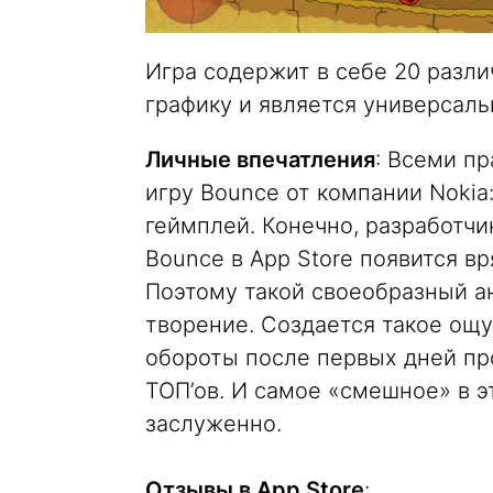
Игра содержит в себе 20 разли
графику и является универса
Личные впечатления
: Всеми пр
игру Bounce от компании Nokia:
геймплей. Конечно, разработчи
Bounce в App Store появится вр
Поэтому такой своеобразный а
творение. Создается такое ощу
обороты после первых дней пр
ТОП’ов. И самое «смешное» в э
заслуженно.
Отзывы в App Store
: