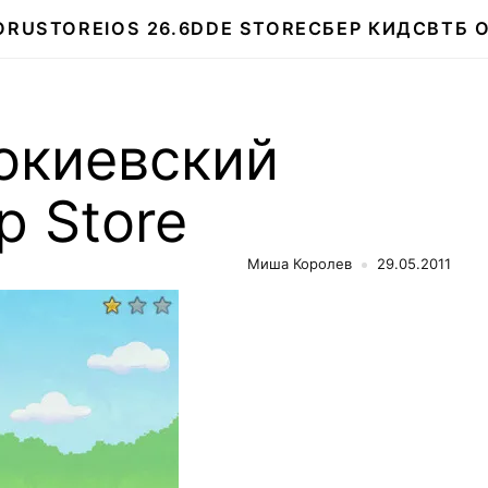
О
RUSTORE
IOS 26.6
DDE STORE
СБЕР КИДС
ВТБ 
нокиевский
p Store
Миша Королев
29.05.2011