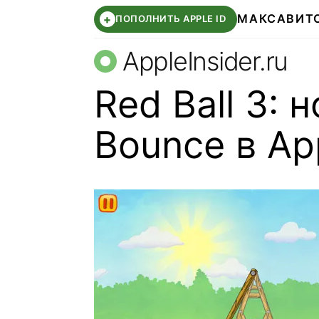
МАКС
АВИТ
+
ПОПОЛНИТЬ APPLE ID
AppleInsider.ru
Red Ball 3: 
Bounce в Ap