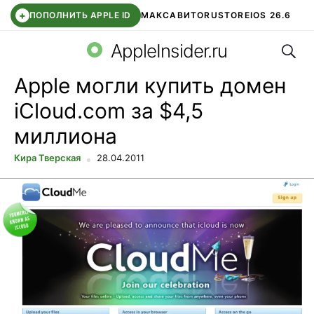
+
ПОПОЛНИТЬ APPLE ID
МАКС
АВИТО
RUSTORE
IOS 26.6
Поис
DDE STORE
СБЕР КИДС
ВТБ ОНЛАЙН
ЧАТ В ROBLOX
AppleInsider.ru
Apple могли купить домен
iCloud.com за $4,5
миллиона
Кира Тверская
28.04.2011