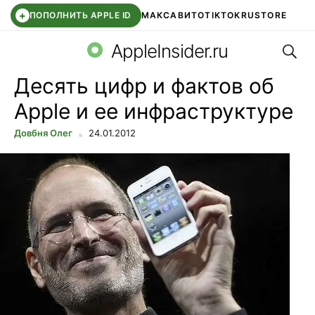
+
ПОПОЛНИТЬ APPLE ID
МАКС
АВИТО
TIKTOK
RUSTORE
Поис
SYNTARA
WB КЛУБ
IOS 26.6
DDE STORE
AppleInsider.ru
Десять цифр и фактов об
Apple и ее инфраструктуре
Довбня Олег
24.01.2012