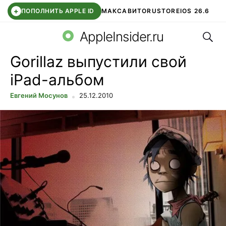
+
ПОПОЛНИТЬ APPLE ID
МАКС
АВИТО
RUSTORE
IOS 26.6
Поис
DDE STORE
СБЕР КИДС
ВТБ ОНЛАЙН
ЧАТ В ROBLOX
AppleInsider.ru
Gorillaz выпустили свой
iPad-альбом
Евгений Мосунов
25.12.2010