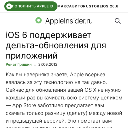
+
ПОПОЛНИТЬ APPLE ID
МАКС
АВИТО
RUSTORE
IOS 26.6
Поис
DDE STORE
СБЕР КИДС
ВТБ ОНЛАЙН
ЧАТ В ROBLOX
AppleInsider.ru
iOS 6 поддерживает
дельта-обновления для
приложений
Ренат Гришин
27.09.2012
Как вы наверняка знаете, Apple всерьез
взялась за эту технологию не так давно.
Сейчас для обновления вашей OS X не нужно
каждый раз выкачивать всю систему целиком
— App Store заботливо предлагает вам
скачать только разницу (дельту) между новой
и предыдущей версией. Это помогает вам