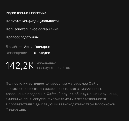
ПОПОЛНЕНИЕ APPLE ID
Редакционная политика
Политика конфиденциальности
Пользовательское соглашение
Правообладателям
Дизайн —
Миша Гончаров
Воплощение —
101 Медиа
142,2K
ежедневно
пользуются сайтом
Полное или частичное копирование материалов Сайта
в коммерческих целях разрешено только с письменного
разрешения владельца Сайта. В случае обнаружения нарушений,
виновные лица могут быть привлечены к ответственности
в соответствии с действующим законодательством Российской
Федерации.