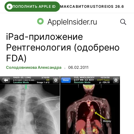
+
ПОПОЛНИТЬ APPLE ID
МАКС
АВИТО
RUSTORE
IOS 26.6
Поис
DDE STORE
СБЕР КИДС
ВТБ ОНЛАЙН
ЧАТ В ROBLOX
AppleInsider.ru
iPad-приложение
Рентгенология (одобрено
FDA)
Солодовникова Александра
06.02.2011