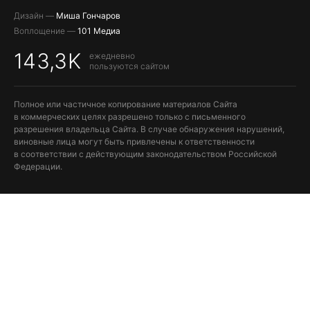
Дизайн —
Миша Гончаров
Воплощение —
101 Медиа
143,3K
ежедневно
пользуются сайтом
Полное или частичное копирование материалов Сайта
в коммерческих целях разрешено только с письменного
разрешения владельца Сайта. В случае обнаружения нарушений,
виновные лица могут быть привлечены к ответственности
в соответствии с действующим законодательством Российской
Федерации.