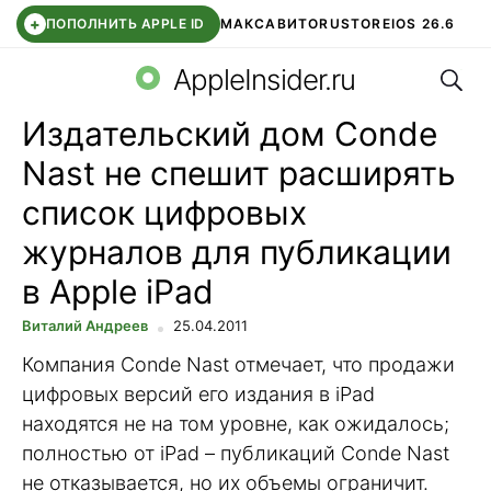
+
ПОПОЛНИТЬ APPLE ID
МАКС
АВИТО
RUSTORE
IOS 26.6
Поис
DDE STORE
СБЕР КИДС
ВТБ ОНЛАЙН
ЧАТ В ROBLOX
AppleInsider.ru
Издательский дом Conde
Nast не спешит расширять
список цифровых
журналов для публикации
в Apple iPad
Виталий Андреев
25.04.2011
Компания Conde Nast отмечает, что продажи
цифровых версий его издания в iPad
находятся не на том уровне, как ожидалось;
полностью от iPad – публикаций Conde Nast
не отказывается, но их объемы ограничит.