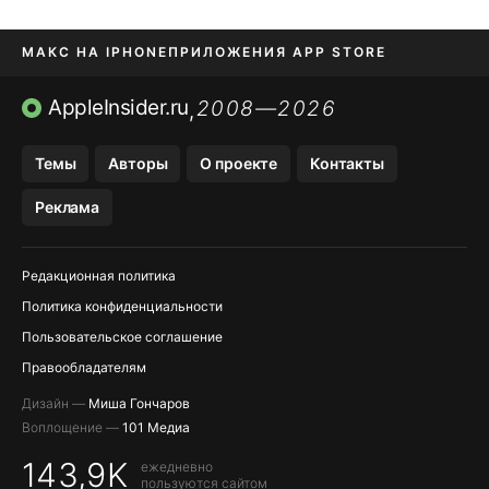
МАКС НА IPHONE
ПРИЛОЖЕНИЯ APP STORE
TIKTOK НА IPHONE
ПРИЛОЖЕНИЯ БЕЗ APP STORE
AppleInsider.ru
2008—2026
,
OZON БАНК, WILDBERRIES
Темы
Авторы
О проекте
Контакты
МЕССЕНДЖЕРЫ KAKAOTALK, B…
Реклама
Редакционная политика
Политика конфиденциальности
Пользовательское соглашение
Правообладателям
Дизайн —
Миша Гончаров
Воплощение —
101 Медиа
143,9K
ежедневно
пользуются сайтом