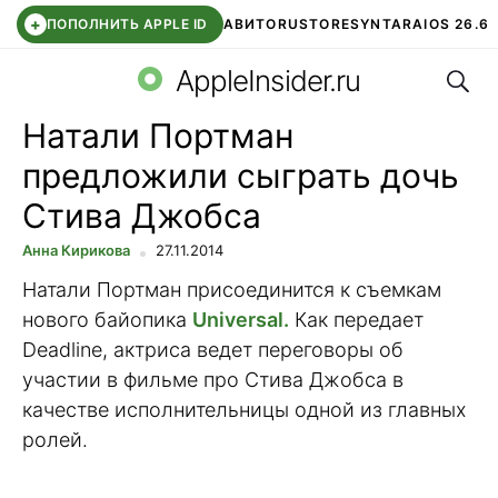
+
ПОПОЛНИТЬ APPLE ID
АВИТО
RUSTORE
SYNTARA
IOS 26.6
Поис
DDE STORE
СБЕР КИДС
ЧАТ ROBLOX
ВТБ ОНЛАЙН
AppleInsider.ru
Натали Портман
предложили сыграть дочь
Стива Джобса
Анна Кирикова
27.11.2014
Натали Портман присоединится к съемкам
нового байопика
Universal.
Как передает
Deadline, актриса ведет переговоры об
участии в фильме про Стива Джобса в
качестве исполнительницы одной из главных
ролей.