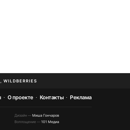
, WILDBERRIES
ы
О проекте
Контакты
Реклама
Дизайн —
Миша Гончаров
Воплощение —
101 Медиа