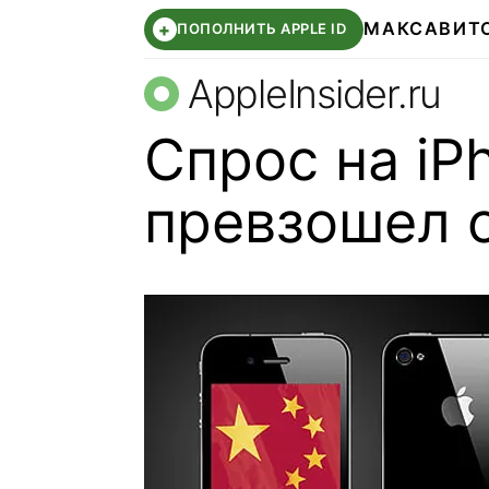
МАКС
АВИТ
+
ПОПОЛНИТЬ APPLE ID
AppleInsider.ru
Спрос на iP
превзошел 