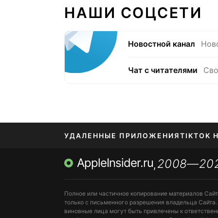
НАШИ СОЦСЕТИ
Новостной канал
Нов
Чат с читателями
Сво
УДАЛЕННЫЕ ПРИЛОЖЕНИЯ
TIKTOK 
AppleInsider.ru
2008—20
МЕССЕНДЖЕРЫ KAKAOTALK, B…
ПОПОЛН
,
Полное или частичное копирование материалов Сай
только с письменного разрешения владельца Сайта.
виновные лица могут быть привлечены к ответствен