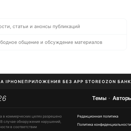
ости, статьи и анонсы публикаций
бодное общение и обсуждение материалов
НА IPHONE
ПРИЛОЖЕНИЯ БЕЗ APP STORE
OZON БАНК
26
ЕНИЕ APPLE ID
Темы
Автор
та в коммерческих целях разрешено
Редакционная политика
 В случае обнаружения нарушений,
Политика конфиденциальности
ности в соответствии